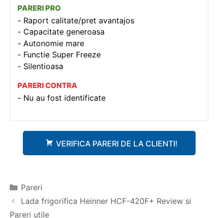
PARERI PRO
Raport calitate/pret avantajos
Capacitate generoasa
Autonomie mare
Functie Super Freeze
Silentioasa
PARERI CONTRA
Nu au fost identificate
VERIFICA PARERI DE LA CLIENTI!
Categorii
Pareri
Navigare
Lada frigorifica Heinner HCF-420F+ Review si
în
Pareri utile