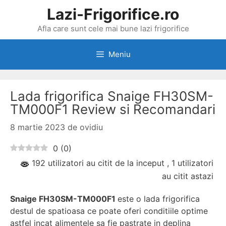
Sari
Lazi-Frigorifice.ro
la
Afla care sunt cele mai bune lazi frigorifice
conținut
Meniu
Lada frigorifica Snaige FH30SM-
TM000F1 Review si Recomandari
8 martie 2023
de
ovidiu
0
(
0
)
192 utilizatori au citit de la inceput
, 1 utilizatori
au citit astazi
Snaige FH30SM-TM000F1
este o lada frigorifica
destul de spatioasa ce poate oferi conditiile optime
astfel incat alimentele sa fie pastrate in deplina