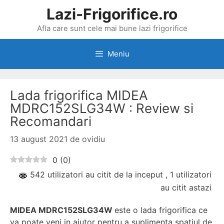
Sari
Lazi-Frigorifice.ro
la
Afla care sunt cele mai bune lazi frigorifice
conținut
Meniu
Lada frigorifica MIDEA
MDRC152SLG34W : Review si
Recomandari
13 august 2021
de
ovidiu
0
(
0
)
542 utilizatori au citit de la inceput
, 1 utilizatori
au citit astazi
MIDEA MDRC152SLG34W
este o lada frigorifica ce
va poate veni in ajutor pentru a suplimenta spatiul de