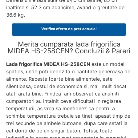
inaltime si 52.3 cm adancime, avand o greutate de
36.6 kg.
Verifica oferta de pret actuala!
Merita cumparata lada frigorifica
MIDEA HS-258CEN? Concluzii & Pareri
Lada frigorifica MIDEA HS-258CEN
este un model
spatios, unde poti depozita o cantitate generoasa de
alimente. Raceste foarte bine alimentele, este
silentioasa, destul de economica si, mai mult decat
atat, arata bine. Fiindca am observat ca anumiti
cumparatori au intalnit ceva dificultati in reglarea
temperaturii, as vrea sa mentionez ca pentru a
schimba temperatura trebuie sa tineti apasat timp de
trei secunde pe ambele butoane, dupa care setati la
cat doriti de pe un singur buton. Totusi, toate
indicatiile in acest sens sunt prezentate in manualul