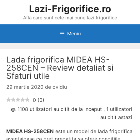
Sari
Lazi-Frigorifice.ro
la
Afla care sunt cele mai bune lazi frigorifice
conținut
Meniu
Lada frigorifica MIDEA HS-
258CEN – Review detaliat si
Sfaturi utile
29 martie 2020
de
ovidiu
0
(
0
)
1108 utilizatori au citit de la inceput
, 1 utilizatori
au citit astazi
MIDEA HS-258CEN
este un model de lada frigorifica
avantajoasa ca pret pregatita sa ofere conditiile