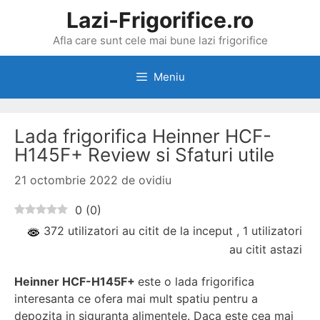
Sari
Lazi-Frigorifice.ro
la
Afla care sunt cele mai bune lazi frigorifice
conținut
Meniu
Lada frigorifica Heinner HCF-
H145F+ Review si Sfaturi utile
21 octombrie 2022
de
ovidiu
0
(
0
)
372 utilizatori au citit de la inceput
, 1 utilizatori
au citit astazi
Heinner HCF-H145F+
este o lada frigorifica
interesanta ce ofera mai mult spatiu pentru a
depozita in siguranta alimentele. Daca este cea mai