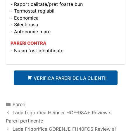
Raport calitate/pret foarte bun
Termostat reglabil
Economica
Silentioasa
Autonomie mare
PARERI CONTRA
Nu au fost identificate
VERIFICA PARERI DE LA CLIENTI!
Categorii
Pareri
Navigare
Lada frigorifica Heinner HCF-98A+ Review si
în
Pareri pertinente
articole
Lada Frigorifica GORENJE FH40FCS Review ai