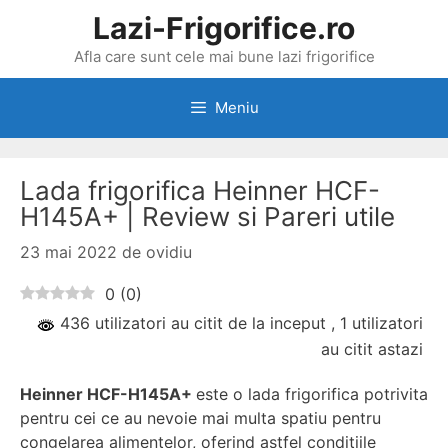
Sari
Lazi-Frigorifice.ro
la
Afla care sunt cele mai bune lazi frigorifice
conținut
Meniu
Lada frigorifica Heinner HCF-
H145A+ | Review si Pareri utile
23 mai 2022
de
ovidiu
0
(
0
)
436 utilizatori au citit de la inceput
, 1 utilizatori
au citit astazi
Heinner HCF-H145A+
este o lada frigorifica potrivita
pentru cei ce au nevoie mai multa spatiu pentru
congelarea alimentelor, oferind astfel conditiile