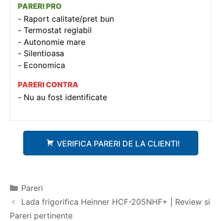
PARERI PRO
Raport calitate/pret bun
Termostat reglabil
Autonomie mare
Silentioasa
Economica
PARERI CONTRA
Nu au fost identificate
VERIFICA PARERI DE LA CLIENTI!
Categorii
Pareri
Navigare
Lada frigorifica Heinner HCF-205NHF+ | Review si
în
Pareri pertinente