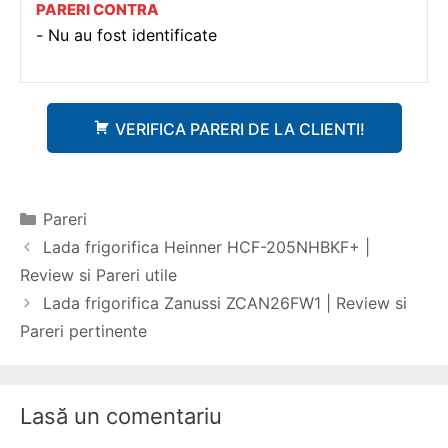
PARERI CONTRA
Nu au fost identificate
VERIFICA PARERI DE LA CLIENTI!
Categorii
Pareri
Navigare
Lada frigorifica Heinner HCF-205NHBKF+ |
în
Review si Pareri utile
articole
Lada frigorifica Zanussi ZCAN26FW1 | Review si
Pareri pertinente
Lasă un comentariu