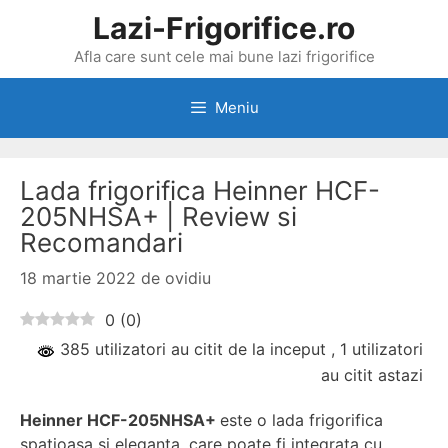
Sari
Lazi-Frigorifice.ro
la
Afla care sunt cele mai bune lazi frigorifice
conținut
Meniu
Lada frigorifica Heinner HCF-
205NHSA+ | Review si
Recomandari
18 martie 2022
de
ovidiu
0
(
0
)
385 utilizatori au citit de la inceput
, 1 utilizatori
au citit astazi
Heinner HCF-205NHSA+
este o lada frigorifica
spatioasa si eleganta, care poate fi integrata cu