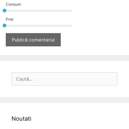
Consum
Pret
Caută
după:
Noutati