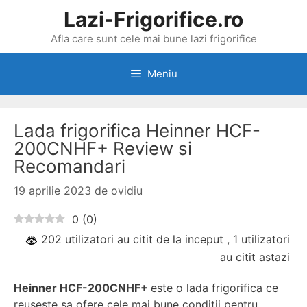
Sari
Lazi-Frigorifice.ro
la
Afla care sunt cele mai bune lazi frigorifice
conținut
Meniu
Lada frigorifica Heinner HCF-
200CNHF+ Review si
Recomandari
19 aprilie 2023
de
ovidiu
0
(
0
)
202 utilizatori au citit de la inceput
, 1 utilizatori
au citit astazi
Heinner HCF-200CNHF+
este o lada frigorifica ce
reuseste sa ofere cele mai bune conditii pentru