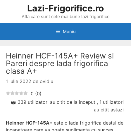
Sari
Lazi-Frigorifice.ro
la
Afla care sunt cele mai bune lazi frigorifice
conținut
Meniu
Heinner HCF-145A+ Review si
Pareri despre lada frigorifica
clasa A+
1 iulie 2022
de
ovidiu
0
(
0
)
339 utilizatori au citit de la inceput
, 1 utilizatori
au citit astazi
Heinner HCF-145A+
este o lada frigorifica destul de
incapatoare care va poate suplimenta cu succes