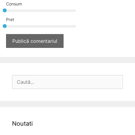
Consum
Pret
Caută
după:
Noutati