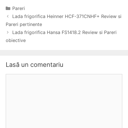
Categorii
Pareri
Navigare
Lada frigorifica Heinner HCF-371CNHF+ Review si
în
Pareri pertinente
articole
Lada frigorifica Hansa FS1418.2 Review si Pareri
obiective
Lasă un comentariu
Comentariu