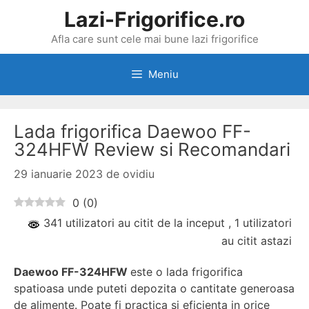
Sari
Lazi-Frigorifice.ro
la
Afla care sunt cele mai bune lazi frigorifice
conținut
Meniu
Lada frigorifica Daewoo FF-
324HFW Review si Recomandari
29 ianuarie 2023
de
ovidiu
0
(
0
)
341 utilizatori au citit de la inceput
, 1 utilizatori
au citit astazi
Daewoo FF-324HFW
este o lada frigorifica
spatioasa unde puteti depozita o cantitate generoasa
de alimente. Poate fi practica si eficienta in orice