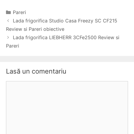
Categorii
Pareri
Navigare
Lada frigorifica Studio Casa Freezy SC CF215
în
Review si Pareri obiective
articole
Lada frigorifica LIEBHERR 3CFe2500 Review si
Pareri
Lasă un comentariu
Comentariu