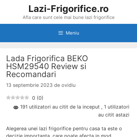
Sari
Lazi-Frigorifice.ro
la
Afla care sunt cele mai bune lazi frigorifice
conținut
Meniu
Lada Frigorifica BEKO
HSM29540 Review si
Recomandari
13 septembrie 2023
de
ovidiu
0
(
0
)
191 utilizatori au citit de la inceput
, 1 utilizatori
au citit astazi
Alegerea unei lazi frigorifice pentru casa ta este o
decizie importanta, care poate afecta in mod