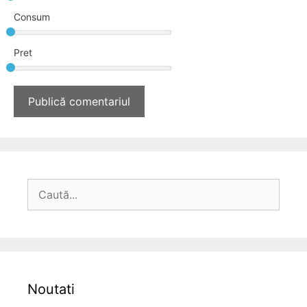
Consum
Pret
Caută
după:
Noutati