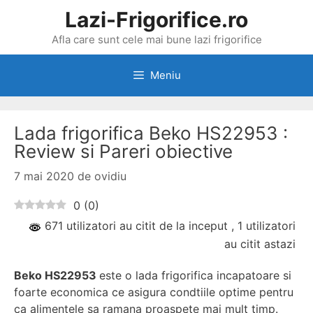
Sari
Lazi-Frigorifice.ro
la
Afla care sunt cele mai bune lazi frigorifice
conținut
Meniu
Lada frigorifica Beko HS22953 :
Review si Pareri obiective
7 mai 2020
de
ovidiu
0
(
0
)
671 utilizatori au citit de la inceput
, 1 utilizatori
au citit astazi
Beko HS22953
este o lada frigorifica incapatoare si
foarte economica ce asigura condtiile optime pentru
ca alimentele sa ramana proaspete mai mult timp.