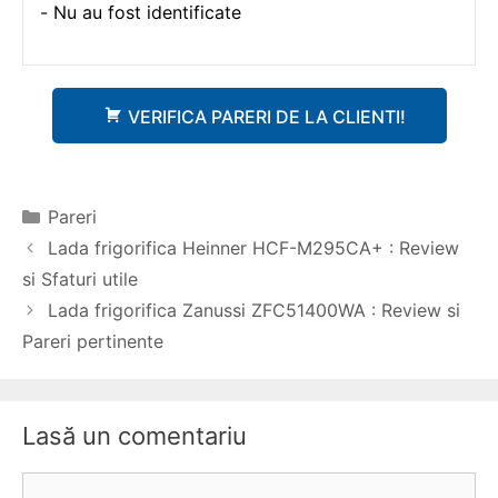
Nu au fost identificate
VERIFICA PARERI DE LA CLIENTI!
Categorii
Pareri
Navigare
Lada frigorifica Heinner HCF-M295CA+ : Review
în
si Sfaturi utile
articole
Lada frigorifica Zanussi ZFC51400WA : Review si
Pareri pertinente
Lasă un comentariu
Comentariu