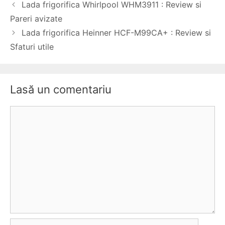
Navigare
Lada frigorifica Whirlpool WHM3911 : Review si
în
Pareri avizate
articole
Lada frigorifica Heinner HCF-M99CA+ : Review si
Sfaturi utile
Lasă un comentariu
Comentariu
Nume