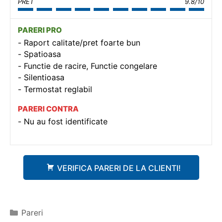
PRET
9.8/10
PARERI PRO
Raport calitate/pret foarte bun
Spatioasa
Functie de racire, Functie congelare
Silentioasa
Termostat reglabil
PARERI CONTRA
Nu au fost identificate
VERIFICA PARERI DE LA CLIENTI!
Categorii
Pareri