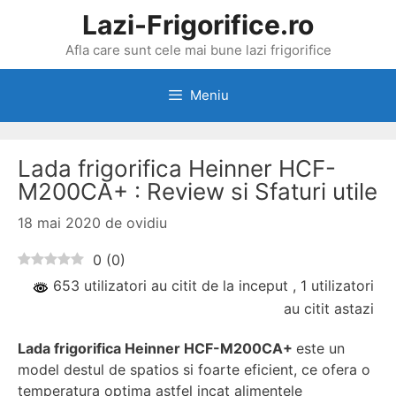
Sari
Lazi-Frigorifice.ro
la
Afla care sunt cele mai bune lazi frigorifice
conținut
Meniu
Lada frigorifica Heinner HCF-
M200CA+ : Review si Sfaturi utile
18 mai 2020
de
ovidiu
0
(
0
)
653 utilizatori au citit de la inceput
, 1 utilizatori
au citit astazi
Lada frigorifica Heinner HCF-M200CA+
este un
model destul de spatios si foarte eficient, ce ofera o
temperatura optima astfel incat alimentele