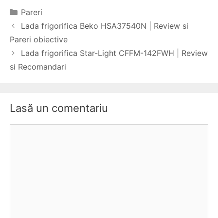
Categorii
Pareri
Navigare
Lada frigorifica Beko HSA37540N | Review si
în
Pareri obiective
articole
Lada frigorifica Star-Light CFFM-142FWH | Review
si Recomandari
Lasă un comentariu
Comentariu